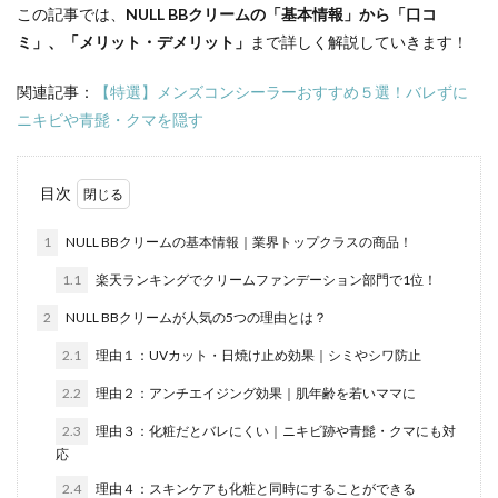
この記事では、
NULL BBクリームの「基本情報」から「口コ
ミ」、「メリット・デメリット」
まで詳しく解説していきます！
関連記事：
【特選】メンズコンシーラーおすすめ５選！バレずに
ニキビや青髭・クマを隠す
目次
1
NULL BBクリームの基本情報｜業界トップクラスの商品！
1.1
楽天ランキングでクリームファンデーション部門で1位！
2
NULL BBクリームが人気の5つの理由とは？
2.1
理由１：UVカット・日焼け止め効果｜シミやシワ防止
2.2
理由２：アンチエイジング効果｜肌年齢を若いママに
2.3
理由３：化粧だとバレにくい｜ニキビ跡や青髭・クマにも対
応
2.4
理由４：スキンケアも化粧と同時にすることができる