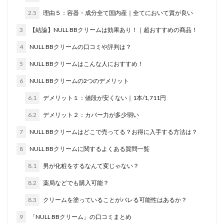
2.5
理由５：容器・成分全て国内産｜全てにおいて質が良い
3
【結論】NULL BBクリームは効果あり！｜超おすすめの商品！
4
NULL BBクリームの口コミや評判は？
5
NULL BBクリームはこんな人におすすめ！
6
NULL BBクリームの2つのデメリット
6.1
デメリット１：値段が安くない｜1本/1,711円
6.2
デメリット２：カバー力が多少弱い
7
NULL BBクリームはどこで売ってる？お得に入手する方法は？
8
NULL BBクリームに関するよくある質問一覧
8.1
男が化粧をするなんて変じゃない？
8.2
薬局などでも購入可能？
8.3
クリームを塗っていることがバレる可能性はあるか？
9
「NULL BBクリーム」の口コミまとめ