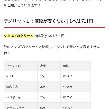
をご紹介していきます！
デメリット１：値段が安くない｜1本/1,711円
NULLのBBクリーム
の値段は1本1,711円。
他のメンズBBクリームと比較しても決して安いとは言えません
ね！
ブランド名
容量
価格
NULL
20g
¥1,915
無印良品
30g
¥1,295
ペジボーイ
20g
¥1,760
アラミス ラボ
50g
¥5,724