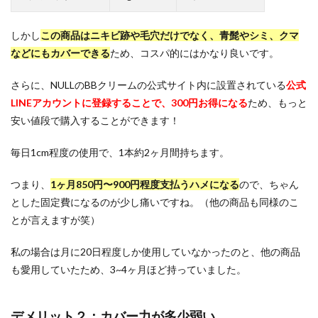
しかし
この商品はニキビ跡や毛穴だけでなく、青髭やシミ、クマ
などにもカバーできる
ため、コスパ的にはかなり良いです。
さらに、NULLのBBクリームの公式サイト内に設置されている
公式
LINEアカウントに登録することで、300円お得になる
ため、もっと
安い値段で購入することができます！
毎日1cm程度の使用で、1本約2ヶ月間持ちます。
つまり、
1ヶ月850円〜900円程度支払うハメになる
ので、ちゃん
とした固定費になるのが少し痛いですね。（他の商品も同様のこ
とが言えますが笑）
私の場合は月に20日程度しか使用していなかったのと、他の商品
も愛用していたため、3~4ヶ月ほど持っていました。
デメリット２：カバー力が多少弱い